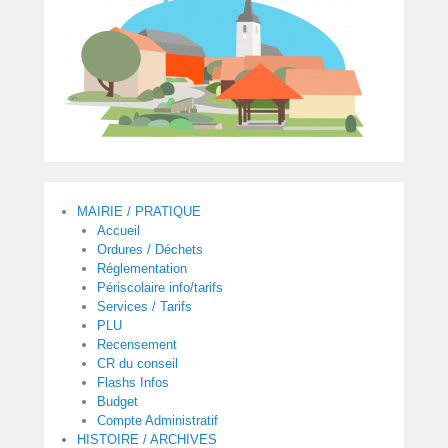
0
1
7
p
a
r
m
a
i
r
MAIRIE / PRATIQUE
i
Accueil
e
Ordures / Déchets
d
Réglementation
Périscolaire info/tarifs
e
Services / Tarifs
p
PLU
e
Recensement
r
CR du conseil
o
Flashs Infos
u
Budget
Compte Administratif
s
HISTOIRE / ARCHIVES
e