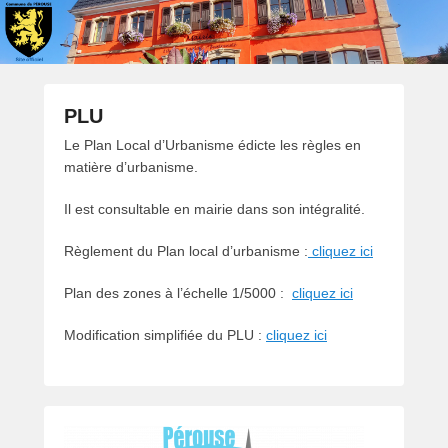
PLU
P
Le Plan Local d’Urbanisme édicte les règles en
o
matière d’urbanisme.
s
Il est consultable en mairie dans son intégralité.
t
é
Règlement du Plan local d’urbanisme :
cliquez ici
l
e
Plan des zones à l’échelle 1/5000 :
cliquez ici
2
7
Modification simplifiée du PLU :
cliquez ici
m
a
r
s
2