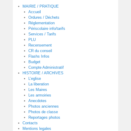
0
MAIRIE / PRATIQUE
2
Accueil
2
Ordures / Déchets
p
Réglementation
a
Périscolaire info/tarifs
r
Services / Tarifs
PLU
m
Recensement
a
CR du conseil
i
Flashs Infos
r
Budget
i
Compte Administratif
e
HISTOIRE / ARCHIVES
d
L’eglise
La liberation
e
Les Maires
p
Les armoiries
e
Anecdotes
r
Photos anciennes
o
Photos de classe
u
Reportages photos
Contacts
s
Mentions legales
e