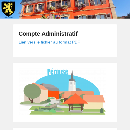
Compte Administratif
P
Lien vers le fichier au format PDF
o
s
t
é
l
e
2
7
j
u
i
n
2