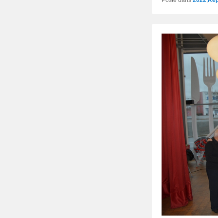
Posté dans
2022
,
Rep