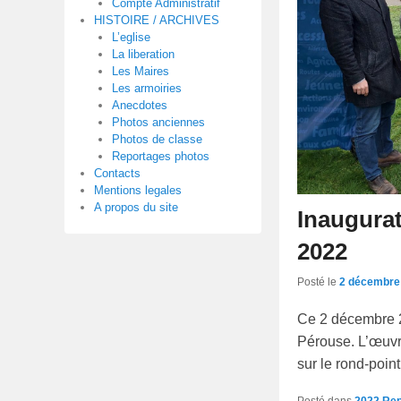
Compte Administratif
HISTOIRE / ARCHIVES
L’eglise
La liberation
Les Maires
Les armoiries
Anecdotes
Photos anciennes
Photos de classe
Reportages photos
Contacts
Mentions legales
A propos du site
Inaugurat
2022
Posté le
2 décembre
Ce 2 décembre 20
Pérouse. L’œuvr
sur le rond-poin