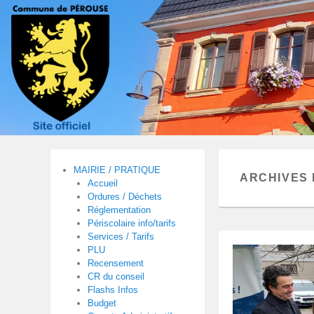
MAIRIE / PRATIQUE
ARCHIVES 
Accueil
Ordures / Déchets
Réglementation
Périscolaire info/tarifs
Services / Tarifs
PLU
Recensement
CR du conseil
Flashs Infos
Budget