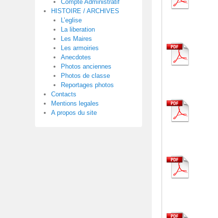
Compte Administratif
6
HISTOIRE / ARCHIVES
j
L’eglise
La liberation
a
Les Maires
n
Les armoiries
v
Anecdotes
Photos anciennes
i
Photos de classe
e
Reportages photos
r
Contacts
Mentions legales
2
A propos du site
0
2
2
p
a
r
m
a
i